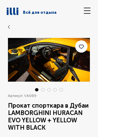
illi
Всё для отдыха
Артикул: VA089
Прокат спорткара в Дубаи
LAMBORGHINI HURACAN
EVO YELLOW + YELLOW
WITH BLACK