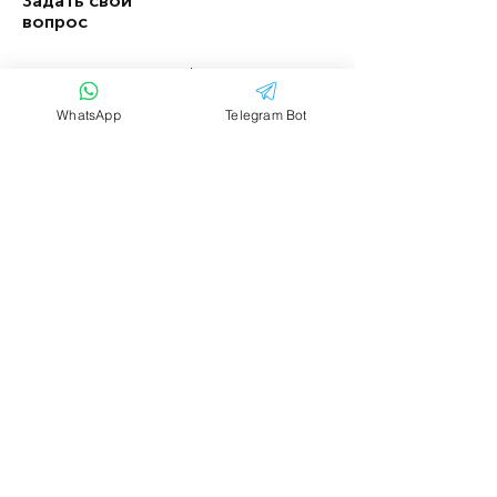
Задать свой
вопрос
Имя
Фамилия
WhatsApp
Telegram Bot
Email
Тема
Ваше сообщение....
Отправить