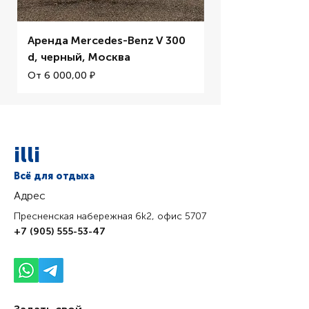
цены лучшие на рынке спорткаров Вип 
каршеринг в дубае каршеринг в дубае 
Аренда Mercedes-Benz V 300
Аренда BMW M5 
для русскоговорящих каршеринг дубай 
d, черный, Москва
элитных машин Новый каршеринг дубай 
Цена со скидкой
От
2022
Цена со скидкой
От
6 000,00 ₽
illi
Всё для отдыха
Адрес
Пресненская набережная 6k2, офис 5707
+7 (905) 555-53-47