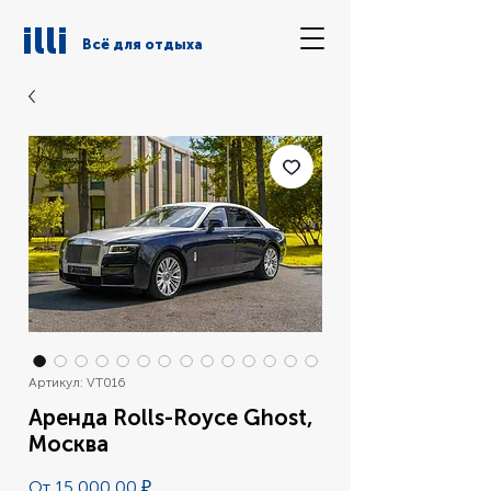
illi
Всё для отдыха
Артикул: VT016
Аренда Rolls-Royce Ghost,
Москва
Спеццена
От
15 000,00 ₽