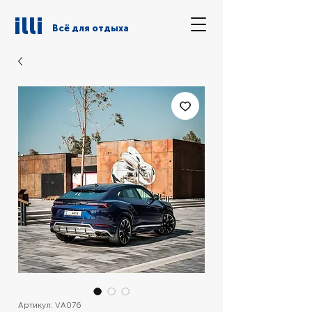
illi
Всё для отдыха
Артикул: VA076