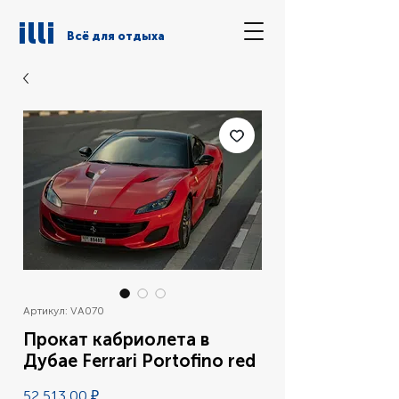
illi
Всё для отдыха
Артикул: VA070
Прокат кабриолета в
Дубае Ferrari Portofino red
Цена
52 513,00 ₽