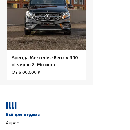
Аренда Mercedes-Benz V 300
Аренда BMW M5 
d, черный, Москва
Цена со скидкой
От
Цена со скидкой
От
6 000,00 ₽
illi
Всё для отдыха
Адрес