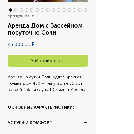
Артикул: VS004
Аренда Дом с бассейном
посуточно Сочи
Цена
45 000,00 ₽
Забронировать
Аренда на сутки Сочи Адлер Красная 
поляна Дом 450 м² на участке 15 сот. 
Бассейн, баня сауна 10 комнат Аренда 
на сутки Сочи Адлер Красная поляна 
Дом 450 м² на участке 15 сот. Бассейн, 
ОСНОВНЫЕ ХАРАКТЕРИСТИКИ:
баня сауна 10 комнат Шикарный дом из 
бруса, для комфортного отдыха 
✔ Тип аренды:
за сутки
большой компании!!! Дом расположен в 
УСЛУГИ И КОМФОРТ:
✔ Адрес:
Краснодарский край, г.о.
25 км от Красной поляны! В 5 км от 
Сочи, с. Высокое, Геленджикская ул.
аэропорта и 15 минутах езды до моря ! 
✔ Питание и напитки:
Кафе внутри,