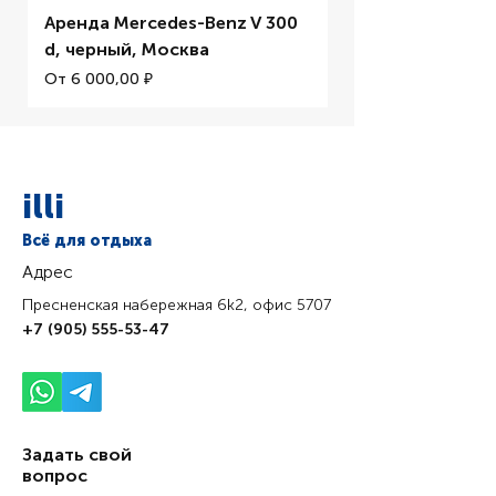
Аренда Mercedes-Benz V 300
Аренда BMW M5 
d, черный, Москва
Цена со скидкой
От
Цена со скидкой
От
6 000,00 ₽
illi
Всё для отдыха
Адрес
Пресненская набережная 6k2, офис 5707
+7 (905) 555-53-47
Задать свой
вопрос