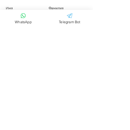
Имя
Фамилия
WhatsApp
Telegram Bot
Email
Тема
Ваше сообщение....
Отправить
Аренда транспорта