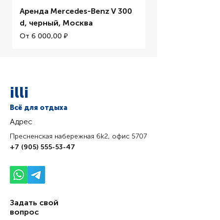
Аренда Mercedes-Benz V 300
Аренда BMW M5 
d, черный, Москва
Цена со скидкой
От
Цена со скидкой
От
6 000,00 ₽
illi
Всё для отдыха
Адрес
Пресненская набережная 6k2, офис 5707
+7 (905) 555-53-47
Задать свой
вопрос