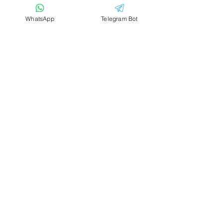
Email
Тема
WhatsApp
Telegram Bot
Ваше сообщение....
Отправить
Аренда транспорта
Жильё