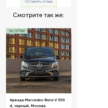
Оставить отзыв
Смотрите так же:
ЗА СУТКИ
ЗА СУТКИ
Аренда Mercedes-Benz V 300
Аренда BMW M5 
d, черный, Москва
Цена со скидкой
От