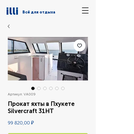
illi
Всё для отдыха
Артикул: VA009
Прокат яхты в Пхукете
Silvercraft 31HT
Цена
99 820,00 ₽