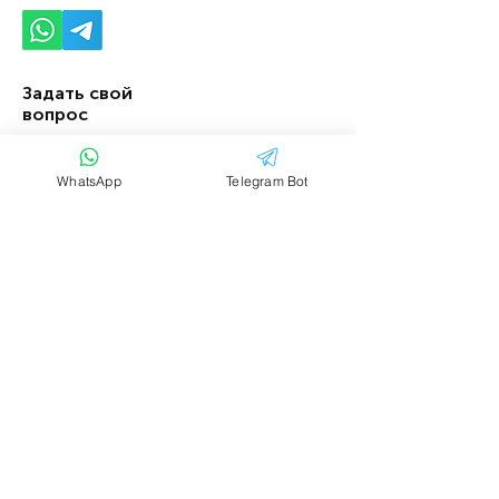
15 000 бат 11-20 чел. - Остров 
Симилан 35 000 бат VIP СКОРОСТНОЙ 
КАТЕР 1 – 10 чел. СКОРОСТНОЙ КАТЕР 
VIP СТОИМОСТЬЮ 38 000 бат 11-20 
Задать свой
чел. 500/200 бат НАЦИОНАЛЬНЫЙ 
вопрос
ПАРК / чел. Пхи-Пхи и остров Джеймса 
Бонда СКОРОСТНОЙ VIP-КАТЕР 
Имя
Фамилия
стоимостью 27 000 бат 1 – 10 чел. 
WhatsApp
Telegram Bot
СКОРОСТНОЙ КАТЕР VIP-КЛАССА 
стоимостью 30 000 ДОЛЛАРОВ 11-20 
Email
Тема
чел. 700 / 350 бат НАЦИОНАЛЬНЫЙ 
ПАРК / чел. Скоростной КАТЕР Koh Rok 
/ Koh Ha 35 000 бат VIP 1 – 10 чел. 
Ваше сообщение....
СКОРОСТНОЙ КАТЕР VIP 
СТОИМОСТЬЮ 38 000 ДОЛЛАРОВ 11-
20 чел. 400/200 бат НАЦИОНАЛЬНЫЙ 
ПАРК / чел. Выбор капитана 
СКОРОСТНОЙ VIP-КАТЕР 
СТОИМОСТЬЮ 21 000 бат 1 – 10 чел. 
СКОРОСТНОЙ КАТЕР VIP КЛАССА 
стоимостью 22 500 бат 11-20 чел. 