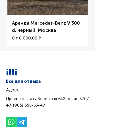
Аренда Mercedes-Benz V 300
Аренда BMW M5 
d, черный, Москва
Цена со скидкой
От
Цена со скидкой
От
6 000,00 ₽
illi
Всё для отдыха
Адрес
Пресненская набережная 6k2, офис 5707
+7 (905) 555-53-47