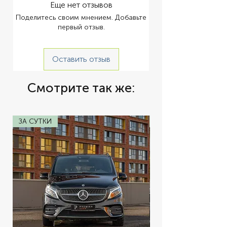
star— это лодка повышенной 
Еще нет отзывов
комфортности для индивидуальных 
Поделитесь своим мнением. Добавьте
туров по островам. Катер оборудован 
первый отзыв.
двумя моторами по 250 л.с. каждый, 
развивает скорость до 60 км/час, и 
подходит для однодневных поездок на 
Оставить отзыв
любые острова. Максимум 6 гостей, 
идеально 4 человека. Аренда 
Смотрите так же:
скоростного круизного катера на 
Пхукете Lucky star: — Wi-Fi, — 
аудиосистема Bluetooth, — GPS-VHF-
радар-эхолот, — кондиционер, — 
ЗА СУТКИ
ЗА СУТКИ
носовая мягкая зона, — туалет и душ с 
пресной водой, — холодильник. 21 000 
฿ Ко Хе (Коралловый остров) 24 000 ฿ 
Майтон 24 000 ฿ Ко Рача Яй * 
(Стоимость указана с расчетом на 6 
человек)