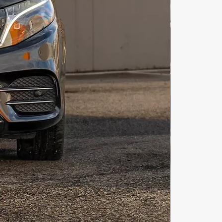
 Яхта в Тайланде имеет 
во плюсов для путешествия по 
хта Тайланд – отличный вариант 
ешествия на островах Тайланда! 
ре Аренда яхты в Пхукете – супер 
чувствовать силу моря на 
 Пхукет! Прогулка на яхте в 
 улучшит ваше настроение на 
м! Рыбалка на яхте Пхукет будет 
й возможностью любителям-
ам провести время на остврове 
 Экскурсия на яхте Тайланд также 
 на сайте illi.one! Лодка в 
 принесет в путешествие новые 
нания. Лодка прокат Паттайя 
аставит вас почувствовать новые 
я! Прокат аренда катамаран, 
ан Тайланд аренда заставит вас 
 все красоты Тайланда! Морская 
а Пхукет – прекрасный шанс 
 один из самых красивых 