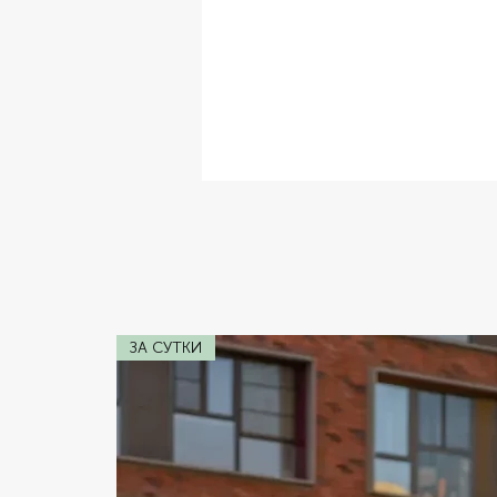
✔ Комплектация:
Кожаный Салон,
✔ Расход топлива:
W12 6.0
✔ Коробка передач:
Механика
✔ Двигатель:
231
✔ Мощность:
140 ft
ЗА СУТКИ