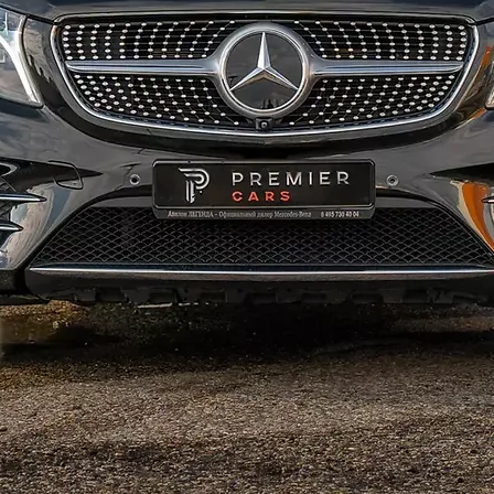
эмоций.
множест
морю. Я
для пут
Яхта мо
шанс по
острове
Пхукете
максиму
хороше
рыболов
Пхукет.
доступна
Пхукете
воспоми
также з
ощущени
Катамар
оценить
прогулк
увидеть