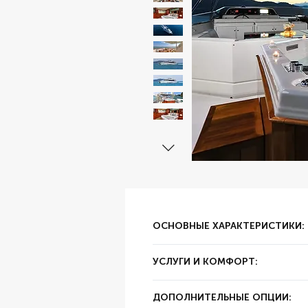
ОСНОВНЫЕ ХАРАКТЕРИСТИКИ:
✔ Тип аренды:
за час
УСЛУГИ И КОМФОРТ:
✔ Залог:
3000 AED
✔ Суточный пробег:
250 км
✔ Цвет:
Белый
ДОПОЛНИТЕЛЬНЫЕ ОПЦИИ:
✔ Год выпуска:
Б