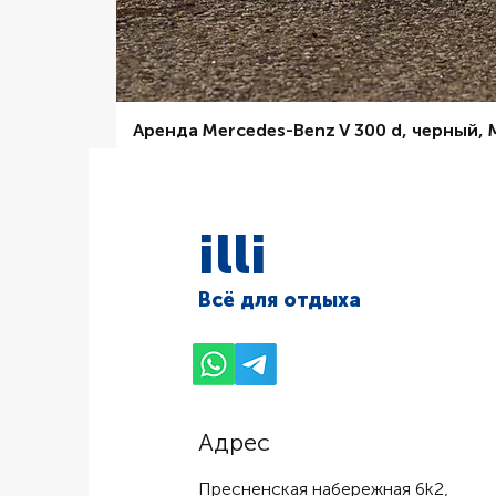
Аренда Mercedes-Benz V 300 d, черный,
Цена со скидкой
От
6 000,00 ₽
illi
Всё для отдыха
Адрес
Пресненская набережная 6k2,