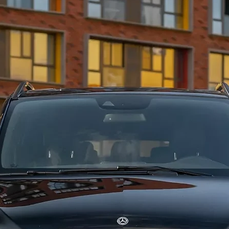
"queen-
палубе 
и душем
также р
кроватя
собстве
Неподвл
мебель 
создают
атмосфе
Demares
скорост
идеальн
исследо
ТЕХНИЧ
32,3 М 
СКОРОС
СКОРОСТ
маркетп
Аренда 
увидеть
яхте по