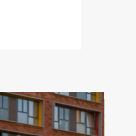
астной времени элегантности и 
нных удобств, таких как 
оры с большим экраном по всей 
рии. Роскошная моторная яхта 
t способна развивать 
ную крейсерскую скорость 15 
Совершите круиз с максимальным 
ом и исследуйте 
ойденную красоту Андаманского 
 услугам гостей отеля Demarest 5 
ных кают с кондиционером, 
ных теплым деревом и 
енных изысканной кожаной 
мебелью. Она предлагает 
во вариантов размещения, 
ЗА СУТКИ
 каюты с гостевой каютой на 
в носовой части главной палубы, 
ной кроватью размера "queen-
 собственной ванной комнатой с 
Мастер-каюта (кровать размера 
ze") и VIP-каюта (кровать размера 