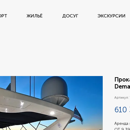
ОРТ
ЖИЛЬЁ
ДОСУГ
ЭКСКУРСИИ
Прока
Dema
Артикул:
610 
Аренда 
ОТ 9 39