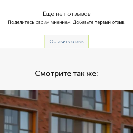
 Автомат
неподвл
совреме
Еще нет отзывов
телевиз
Поделитесь своим мнением. Добавьте первый отзыв.
террито
Demares
комфорт
Оставить отзыв
узлов. 
комфорт
непревз
моря. К
простор
Смотрите так же:
отделан
обставл
мягкой 
множест
включая
палубе 
оснащен
size" и
душем. 
"king-si