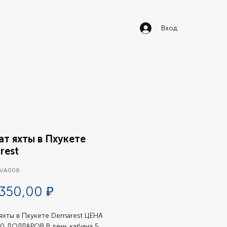
Вход
т яхты в Пхукете
rest
 VA006
Цена
350,00 ₽
яхты в Пхукете Demarest ЦЕНА 
0 ДОЛЛАРОВ В день кабина 5 