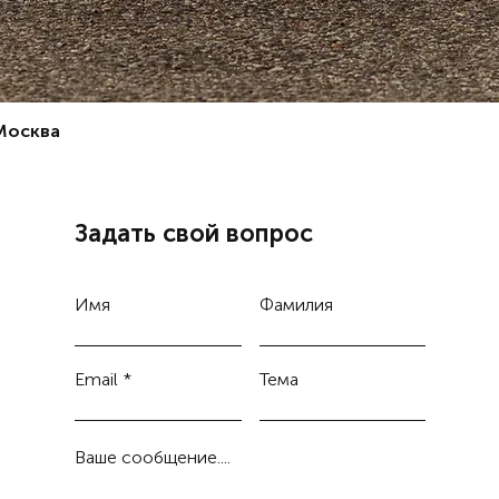
острово
очень п
Прокат 
для люб
рыбацки
 Москва
возможн
почувст
путешес
Тайланд
увидеть
Задать свой вопрос
приемле
катамар
путешес
Имя
Фамилия
Прокат 
подарит
по Анда
Email
Тема
Тайланд
времяпр
низкую 
Ваше сообщение....
можно з
Аренда 