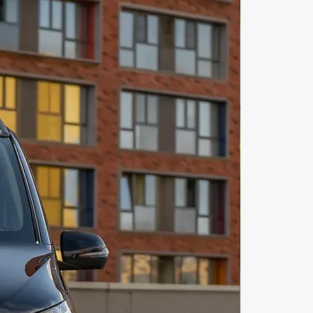
size") расположены на нижней 
с собственной ванной комнатой 
. Другие 2 двухместные каюты 
асположены на нижней палубе с 
ми Pullman в каждой и 
нной ванной комнатой с душем. 
астный времени стиль, красивая 
и роскошные кресла повсюду 
 элегантную и комфортную 
ру. Роскошная моторная яхта 
t совершает круизы со 
ью 15 узлов, что делает ее 
ым судном для стильного 
вания Андаманского моря. 
ЕСКИЕ ХАРАКТЕРИСТИКИ длина: 
луч: 7,1 М КРЕЙСЕРСКАЯ 
ТЬ: 15 УЗЛОВ МАКСИМАЛЬНАЯ 
Ь: 26 УЗЛОВ illi.one – лучший 
лейс развлечения и отдыха! 
яхты в Тайланде – лучший способ 
 Андаманское море! Прогулка на 
дарит массу положительных 