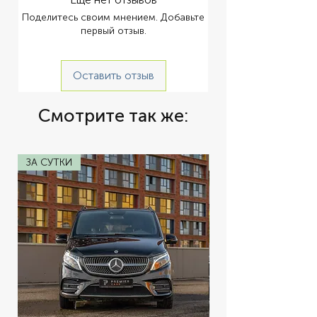
Максимум гостей (ночь): 8 чел. Всего 
Поделитесь своим мнением. Добавьте
кают для гостей: 2 79 000 ฿ Пханг-Нга 
первый отзыв.
79 000 ฿ Майтон + остров Кхай 85 000 
฿ Ко Хонг 89 000 ฿ Ко Пхи-Пхи 89 000 
฿ Ко Рача Яй + Ко Рача Ной * 
Оставить отзыв
(Стоимость указана с расчетом на 6 
человек) Яхты Azimut имеют отличную 
Смотрите так же:
репутацию, когда речь идет о 
безупречном дизайне, комфорте и 
стиле. Это шикарная и элегантная 
моторная яхта, которая достигает 
ЗА СУТКИ
ЗА СУТКИ
максимальной скорости до 32 узлов. 
Azimut 43S — чистый итальянский 
дизайн и современный стиль как 
внутри, так и снаружи. Вместимость 
чартерной однодневной прогулки 
максимум 8 гостей. Яхта предлагает 2 
каюты, 2 ванные комнаты (1 спальня с 
двуспальной кроватью и 1 спальня с 
двумя односпальными кроватями). 
спальня)Azimut 43S построена по 