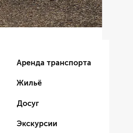
Аренда BM
Цена со ски
От
7 000,00
Аренда транспорта
Жильё
Досуг
Экскурсии