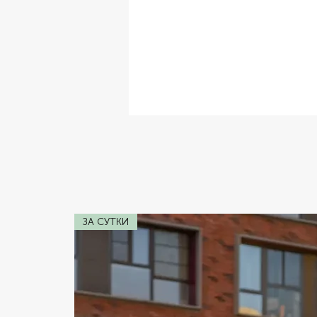
✔ Комплектация:
Кожаный Салон,
✔ Расход топлива:
W12 6.0
✔ Коробка передач:
Автомат
✔ Двигатель:
231
✔ Мощность:
60ft
ЗА СУТКИ