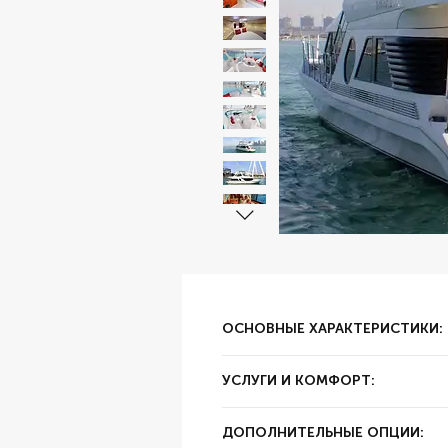
ОСНОВНЫЕ ХАРАКТЕРИСТИКИ:
✔ Тип аренды:
за час
УСЛУГИ И КОМФОРТ:
✔ Залог:
3000 AED
✔ Суточный пробег:
250 км
✔ Цвет:
Белый
ДОПОЛНИТЕЛЬНЫЕ ОПЦИИ:
✔ Год выпуска:
2022