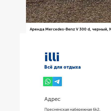
Аренда Mercedes-Benz V 300 d, черный,
Цена со скидкой
От
6 000,00 ₽
illi
Всё для отдыха
Адрес
Пресненская набережная 6k2,