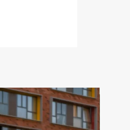
 продолжает устанавливать 
ты роскошной яхты. Благодаря 
ому балансу 
дительности, эффективности и 
ых номеров, она лучше всего 
т для группы из 25 человек.
ЗА СУТКИ