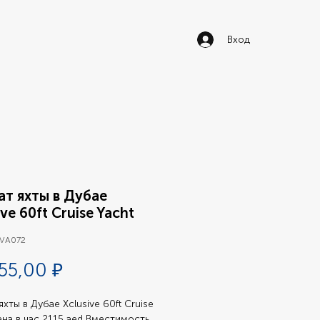
Вход
т яхты в Дубае
ive 60ft Cruise Yacht
 VA072
Цена
55,00 ₽
хты в Дубае Xclusive 60ft Cruise 
ена в час 2115 aed Вместимость 