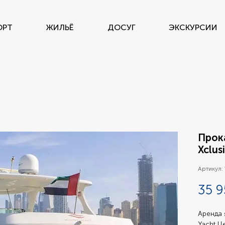
ОРТ
ЖИЛЬЁ
ДОСУГ
ЭКСКУРСИИ
Прока
Xclus
Артикул:
35 9
Аренда я
Yacht Ц