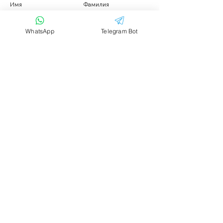
Имя
Фамилия
WhatsApp
Telegram Bot
Email
Тема
Ваше сообщение....
Отправить
Аренда транспорта