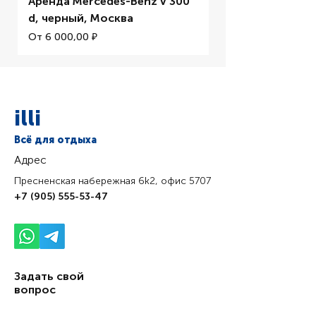
Аренда Mercedes-Benz V 300
Аренда BMW M5 
БУТЫЛОК AED / Всего
d, черный, Москва
Цена со скидкой
От
Цена со скидкой
От
6 000,00 ₽
illi
Всё для отдыха
Адрес
Пресненская набережная 6k2, офис 5707
+7 (905) 555-53-47
Задать свой
вопрос