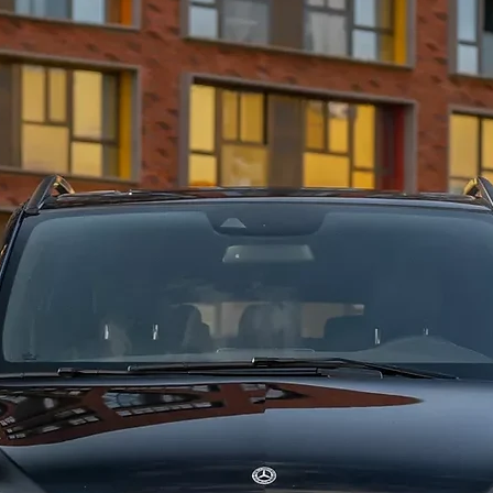
маркетпл
дубае м
яхте в 
отметит
на всю 
марина-
и своих
супер в
отдыха!
марина 
цена в 
яхты. З
каждый и
Свадьба
яркие в
масштаб
жизни м
яхте бу
любител
прогулк
приятны
влюблен