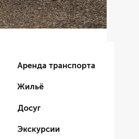
Аренда BM
Цена со ски
От
7 000,00
Аренда транспорта
Жильё
Досуг
Экскурсии