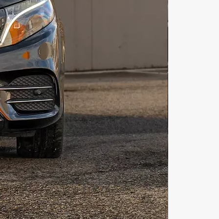
оступен. Прогулка на яхте в 
ены-просто ошеломляющие! 
 яхты дубай доступны для 
ей тусовок! Декорация яхты в 
оступна для клиентов. Снять яхту 
 недорого-также имеется такая 
ость в маркетплейсе 
ния и отдыха «illi»! Аренда яхты в 
а час-самый распространенный 
и на сайте illi.one