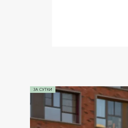
✔ Комплектация:
Кожаный Салон,
✔ Расход топлива:
W12 6.0
✔ Коробка передач:
Автомат
✔ Двигатель:
231
✔ Мощность:
140 ft
ЗА СУТКИ