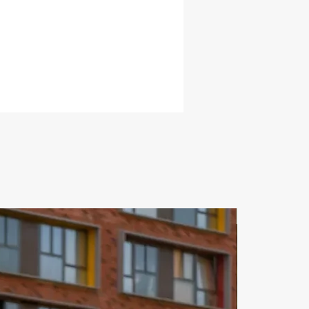
я возможность приятно провести 
Снять яхту в дубае можно на 
рок. Мега яхта дубай Яхт клуб 
икарное место для проведения 
досуга в Дубае! Яхта дубай фото 
авит все условия для 
ительного просмотра для 
вания яхты. Сколько стоит яхта в 
Это все зависит от вашего 
и предпочтений. Аренда яхты в 
ена может быть разной. Прогулка 
 дубай марина оставит самые 
и шикарные впечатления от 
. Аренда яхты дубай марина-
к для любителей морского 
ЗА СУТКИ
 Покататься на яхте дубай можно 
 время. Вечеринка на яхте дубай 
ыть тематической. Ужин на яхте 
 может стать потрясающим 
нанием для туристов. Прокат 
бай можно совершить в 