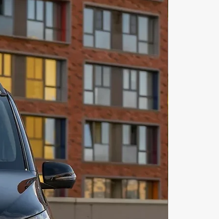
ейсе «illi». Арендовать яхту в 
ожет каждый! День рождения на 
дубае-прекрасная возможность 
ь свой праздник и запомнить его 
жизнь! Ужин на яхте дубай 
отличный повод порадовать себя 
 близких! Катание на яхте дубай-
озможность для прекрасного 
 Снять яхту в дубае цена Дубай 
яхт клуб Аренда яхты в дубае 
сутки зависит от вашего выбора 
абронировать яхту в дубае может 
з вас в маркетплейсе «illi». 
 на яхте в дубае оставит самые 
печатления от такого 
ного и главного события в 
олодоженов. Рыбалка в дубае на 
дет приятным бонусом для 
ей-рыболовов. Вечерняя 
а на яхте дубай может стать 
м воспоминанием для 
ных! Кейтеринг на яхте дубай 