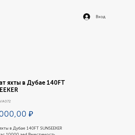
Вход
т яхты в Дубае 140FT
EEKER
 VA072
Цена
 000,00 ₽
яхты в Дубае 140FT SUNSEEKER 
час 10000 aed Вместимость 