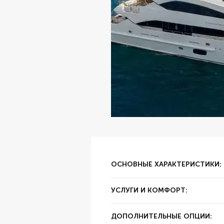
ОСНОВНЫЕ ХАРАКТЕРИСТИКИ:
✔ Тип аренды:
за час
УСЛУГИ И КОМФОРТ:
✔ Залог:
3000 AED
✔ Суточный пробег:
250 км
✔ Цвет:
Белый
ДОПОЛНИТЕЛЬНЫЕ ОПЦИИ:
✔ Год выпуска:
2022