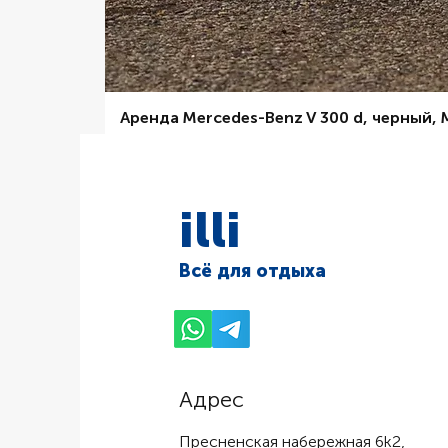
Аренда Mercedes-Benz V 300 d, черный,
Цена со скидкой
От
6 000,00 ₽
illi
Всё для отдыха
Адрес
Пресненская набережная 6k2,