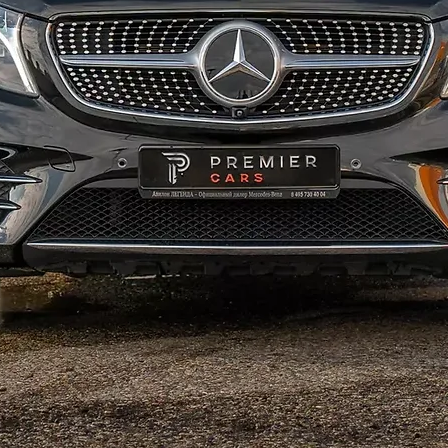
также д
дубае ц
Лакшери
любител
дубае д
в дубае
возможн
разлвече
дубае н
вид брон