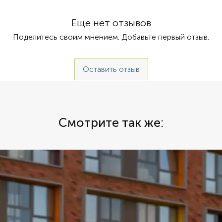
 Автомат
отлична
время! 
Еще нет отзывов
любой с
Поделитесь своим мнением. Добавьте первый отзыв.
дубай-ш
своего 
предост
Оставить отзыв
предвар
брониро
дубае? 
выбора 
дубае ц
Смотрите так же:
на яхте
сочные 
поездки
праздни
отдыха!
в любое
может б
в дубае
воспоми
яхты ду