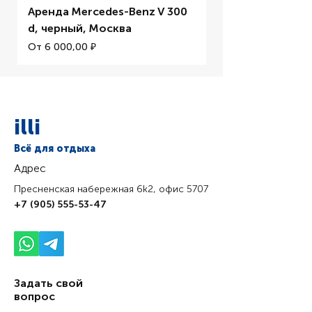
Аренда Mercedes-Benz V 300
Аренда BMW M5 
d, черный, Москва
Цена со скидкой
От
Цена со скидкой
От
6 000,00 ₽
illi
Всё для отдыха
Адрес
Пресненская набережная 6k2, офис 5707
+7 (905) 555-53-47
Задать свой
вопрос