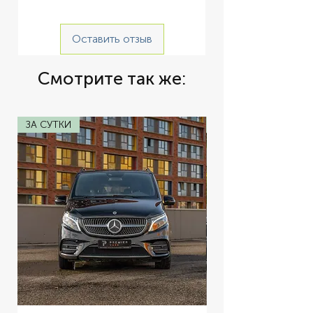
и оборудование предоставляется по 
предварительному запросу.
Оставить отзыв
Смотрите так же:
ЗА СУТКИ
ЗА СУТКИ