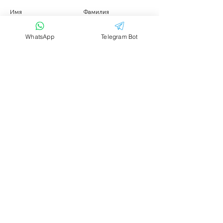
Имя
Фамилия
WhatsApp
Telegram Bot
Email
Тема
Ваше сообщение....
Отправить
Аренда транспорта