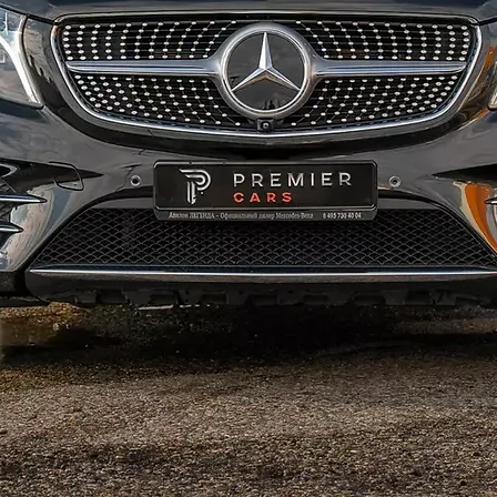
аренда 
подольш
москва 
авто ду
прекрас
Аренда 
живопис
Аренда 
изящных
авто ду
почувст
авто. А
машин п
междуна
Аренда 
осущест
час буд
автолюб
форум и
аренда 
междунар