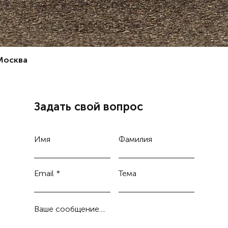
Аренда 
отлична
туристо
автомоб
Дубае. 
 Москва
туристо
окрас. 
крутой 
Дубае! 
расписа
Задать свой вопрос
каждого
дубае б
«illi». 
Имя
Фамилия
также и
оплаты 
авто в 
Email
Тема
возможн
машинах
дубае з
Ваше сообщение....
Компани
прекрас