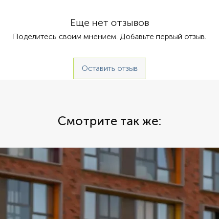
 Автомат
водител
цены су
Еще нет отзывов
авто. Ар
Поделитесь своим мнением. Добавьте первый отзыв.
российс
осущест
2023»- 
Оставить отзыв
проведе
в Дубае
имеет. 
взять н
Сколько
Смотрите так же:
все зав
хотите 
без кре
машину 
без деп
Аренда 
желании
Авто Ду
арендов
длитель