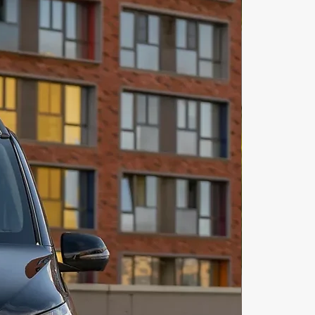
авто с водителем Дубай 
авляется клиентам. Аренда 
 авто дубай имеется на любой 
енда элитных авто в дубае для 
зысканных ценителей. Аренда 
бай эконом также имеется в 
. Аренда авто в дубае недорого 
люкс авто в дубае для любителей 
ей лакшери-жизни! Стоимость 
авто в дубае зависит лишь от 
редпочтений и желаний. Аренда 
ых авто в дубае 
авляется. Аренда авто дубай 
ая-прекрасная возможность 
вовать себя водителем 
го автомобиля! Аренда авто 
ены на 2023 есть на любой вкус и 
 Аренда авто в дубае без 
 2023 как взять авто в аренду в 
Один из популярных запросов. 
рост-в нашем маркетплейсе 
ния и отдыха «illi»! Долгосрочная 