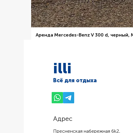
Аренда Mercedes-Benz V 300 d, черный,
Цена со скидкой
От
6 000,00 ₽
illi
Всё для отдыха
Адрес
Пресненская набережная 6k2,