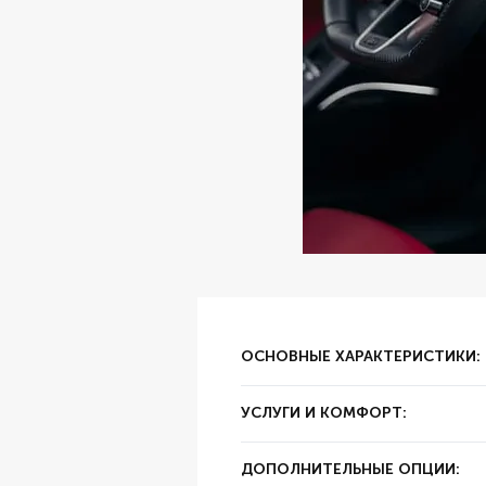
ОСНОВНЫЕ ХАРАКТЕРИСТИКИ:
✔ Тип аренды:
за сутки
УСЛУГИ И КОМФОРТ:
✔ Залог:
30000
✔ Суточный пробег:
250 км
✔ Цвет:
Белый
ДОПОЛНИТЕЛЬНЫЕ ОПЦИИ:
✔ Год выпуска:
2017