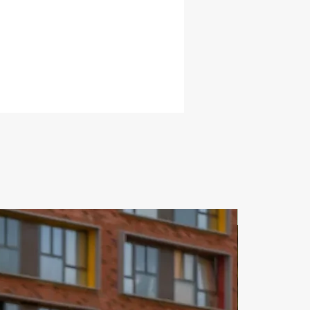
ьских прав. Аренда авто в Дубае 
пер приемлемые для проката 
енда авто в Дубае с 
кими правами также 
вляется. «Аренда авто Дубай 
это замечательная идея для 
ния досуга в Дубае. Аренда авто 
 отзывы только положительные 
Аренда авто Дубай дешево можно 
а прокат авто разных моделей. 
 стоит аренда авто в Дубае? Это 
исит от марки авто, которое вы 
арендовать. Аренда авто Дубаи 
дитной карты тоже можно взять 
на прокат. Аренда авто в Дубае 
ЗА СУТКИ
озита можно арендовать машину. 
авто в Дубае в аэропорту при 
 можно взять машину на прокат. 
бай на месяц можно 
ать,но если нужно на более 
ный срок,то это тоже возможно. 