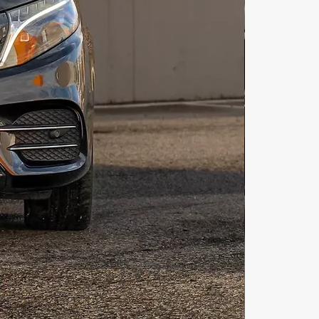
авто дубай для любителей 
е ощутить на себе Аренда авто 
дубай в разных локациях. Аренда 
бай спорткар создаст самое 
ное впечатление от поездок. 
авто дубай марина в самом 
ном месте города Дубаи. 
люксовых авто в дубае для самых 
 искателей приключений. Аренда 
бай для русских также позволяет 
вовать себя владельцем супер-
ренда авто дубай цены элитных 
риятно вас удивят в нашем 
родном маркетплейсе «illi». 
авто в дубае на длительный срок 
вляется. Аренда авто в дубае на 
ет приятным подарком для 
ителей. Аренда авто в дубае 
меет большое значение. Лучшая 
авто в дубае только в нашем 
одном маркетплейсе “illi”. 