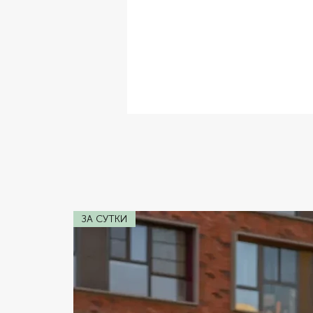
✔ Комплектация:
Кожаный Салон,
✔ Расход топлива:
W12 6.0
✔ Коробка передач:
Автомат
✔ Двигатель:
3.0 V6
✔ Мощность:
610 лс
ЗА СУТКИ