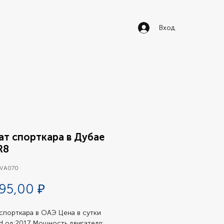
Вход
ат спорткара в Дубае
R8
 VA070
Цена
95,00 ₽
спорткара в ОАЭ Цена в сутки 
d од:2017 Мощность двигателя: 