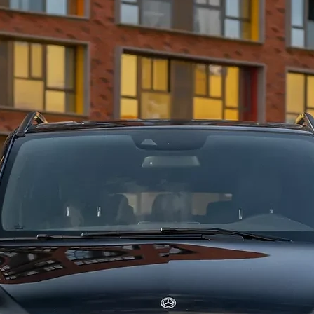
Аренда 
предост
премиум
вкус. Ар
самых и
авто ду
наличии
Аренда 
настоящ
аренды 
ваших п
бюджетн
предост
почасов
почувст
шикарно
дубай ц
бюджет.
депозита
дубае? 
Ответ п
развлече