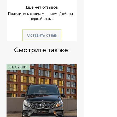
Ширина: 7,64 м. Крейсерская скорость: 
18 узлов Максимальная скорость: 24 
Еще нет отзывов
узлов Максимум гостей (день): 20 чел. 
Поделитесь своим мнением. Добавьте
Максимум гостей (ночь): 6 чел. Всего 
первый отзыв.
кают для гостей: 3 72 000 ฿ пол дня Ко 
Кай 89 000 ฿ день Ко Ранг Яй 109 000 ฿ 
день Ко Пхи-Пхи * (Стоимость указана 
Оставить отзыв
с расчетом на 6 человек) Аренда 
моторного катамарана на Пхукете 
Смотрите так же:
Leopard 51 подарит вам незабываемые 
часы в комфортной домашней 
обствновке. Leopard 51 совершенно 
новый катамаран со стильным светлым 
ЗА СУТКИ
ЗА СУТКИ
интерьером и мощным двигателем. 
Идеально подходит как для 
однодневных круизов, так и для 
многодневного путешествия, потому 
что может разместить до 6 гостей в 
ночь. Аренда моторного катамарана на 
Пхукете Leopard 51 предполагает 
размещение до 20 пассажиров на 
днвеной чартер. На борту вас ждет 