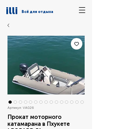
illi
Всё для отдыха
Артикул: VA026
Прокат моторного
катамарана в Пхукете