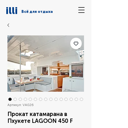
illi
Всё для отдыха
Артикул: VA026
Прокат катамарана в
Пхукете LAGOON 450 F