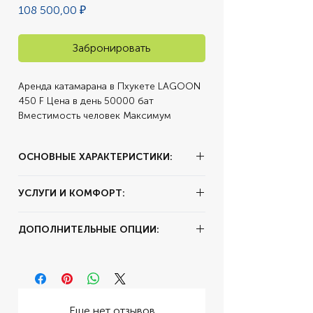
Цена
108 500,00 ₽
Забронировать
Аренда катамарана в Пхукете LAGOON 
450 F Цена в день 50000 бат 
Вместимость человек Максимум 
гостей (день): 16 чел. ОБРАТИТЕ 
ВНИМАНИЕ!!! ЦЕНА УКАЗАНА В РУБЛЯХ 
ОСНОВНЫЕ ХАРАКТЕРИСТИКИ:
ПО КУРСУ : 1 USD = 65 рублей 1 АЕD = 
17 рублей 1 THB(бат)=2,17 рублей Цена 
✔ Тип аренды:
за час
может меняться из за курса . 1 USD = 
УСЛУГИ И КОМФОРТ:
✔ Залог:
3000 AED
3.65 AED 1 USD = 34,44 THB Оплата 
✔ Суточный пробег:
250 км
происходит в местной валюте THB 
✔ Цвет:
Белый
ДОПОЛНИТЕЛЬНЫЕ ОПЦИИ:
(Бат). Бронируйте ваш транспорт, и 
✔ Год выпуска:
Б
менеджер с вами свяжется для 
✔ Комплектация:
Кожаный Салон,
✔ Расход топлива:
W12 6.0
уточнения цены деталей. Длина: 13.96 
Автомат
✔ Двигатель:
231
м. Ширина: 7.87 м. Крейсерская 
✔ Коробка передач:
Механика
✔ Мощность:
140 ft
скорость: 9 узлов Максимум гостей 
(день): 16 чел. 50 000 ฿ Майтон * 
Еще нет отзывов