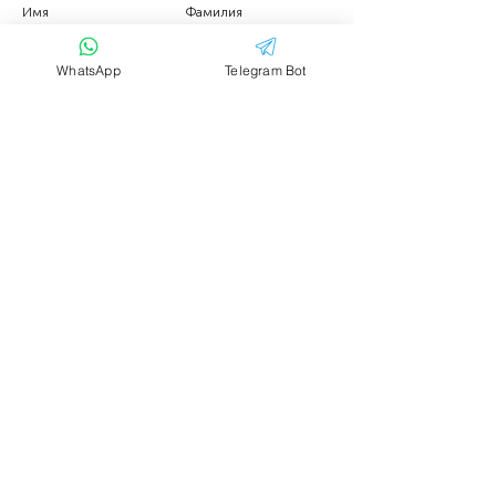
Имя
Фамилия
WhatsApp
Telegram Bot
Email
Тема
Ваше сообщение....
Отправить
Аренда транспорта