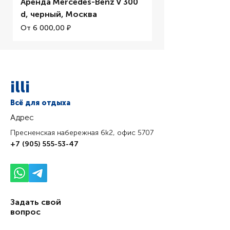
Аренда Mercedes-Benz V 300
Аренда BMW M5 
d, черный, Москва
Цена со скидкой
От
Цена со скидкой
От
6 000,00 ₽
illi
Всё для отдыха
Адрес
Пресненская набережная 6k2, офис 5707
+7 (905) 555-53-47
Задать свой
вопрос