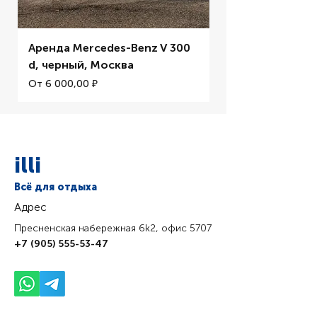
Аренда Mercedes-Benz V 300
Аренда BMW M5 
d, черный, Москва
Цена со скидкой
От
Цена со скидкой
От
6 000,00 ₽
illi
Всё для отдыха
Адрес
Пресненская набережная 6k2, офис 5707
+7 (905) 555-53-47