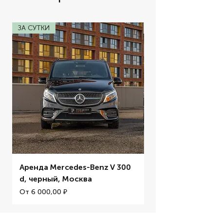
ЗА СУТКИ
ЗА СУТКИ
Аренда Mercedes-Benz V 300
Аренда BMW M5 
d, черный, Москва
Цена со скидкой
От
Цена со скидкой
От
6 000,00 ₽