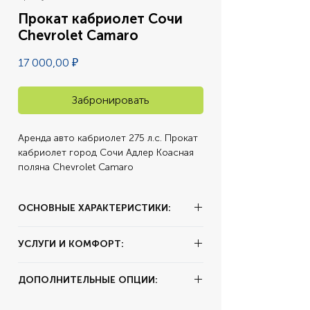
Прокат кабриолет Сочи
Chevrolet Camaro
Цена
17 000,00 ₽
Забронировать
Аренда авто кабриолет 275 л.с. Прокат 
кабриолет город Сочи Адлер Коасная 
поляна Chevrolet Camaro
ОСНОВНЫЕ ХАРАКТЕРИСТИКИ:
✔ Тип аренды:
за сутки
УСЛУГИ И КОМФОРТ:
✔ Залог:
30000 рублей
✔ Суточный пробег:
250 км
✔ Цвет:
Синий
ДОПОЛНИТЕЛЬНЫЕ ОПЦИИ:
✔ Комплектация:
Кожаный Салон
✔ Коробка передач:
Автомат
✔ Мощность:
275 л.с.