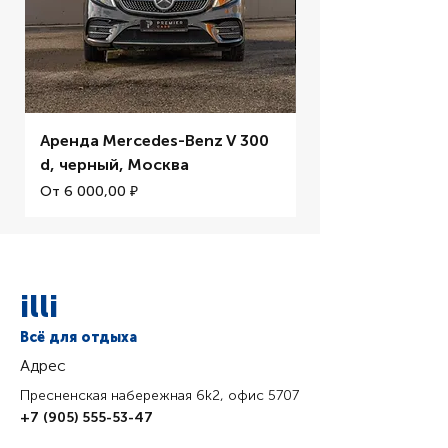
Аренда Mercedes-Benz V 300
Аренда BMW M5 
d, черный, Москва
Цена со скидкой
От
Цена со скидкой
От
6 000,00 ₽
illi
Всё для отдыха
Адрес
Пресненская набережная 6k2, офис 5707
+7 (905) 555-53-47