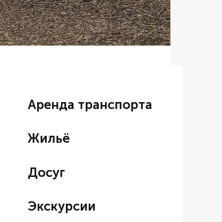
Аренда BM
Цена со ски
От
7 000,00
Аренда транспорта
Жильё
Досуг
Экскурсии