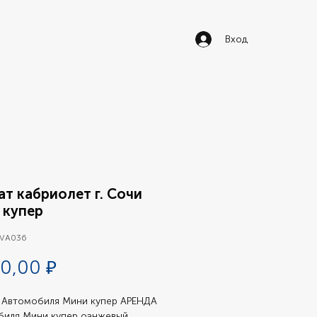
Вход
т кабриолет г. Сочи
 купер
 VA036
Цена
0,00 ₽
Автомобиля Мини купер АРЕНДА 
иля Мини купер оанжевый 