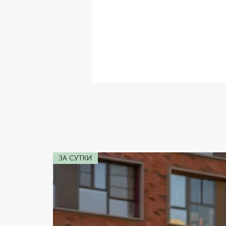
✔ Комплектация:
Кожаный Салон
✔ Двигатель:
45139
✔ Коробка передач:
Автомат
✔ Мощность:
300 л.с.
ЗА СУТКИ