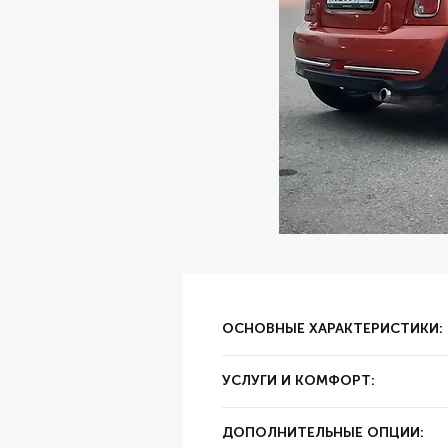
ОСНОВНЫЕ ХАРАКТЕРИСТИКИ:
✔ Тип аренды:
за сутки
УСЛУГИ И КОМФОРТ:
✔ Залог:
20000 руб
✔ Суточный пробег:
Безлимитный
✔ Цвет:
Коричневый
ДОПОЛНИТЕЛЬНЫЕ ОПЦИИ:
✔ Год выпуска:
2009