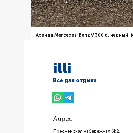
Аренда Mercedes-Benz V 300 d, черный,
Цена со скидкой
От
6 000,00 ₽
illi
Всё для отдыха
Адрес
Пресненская набережная 6k2,