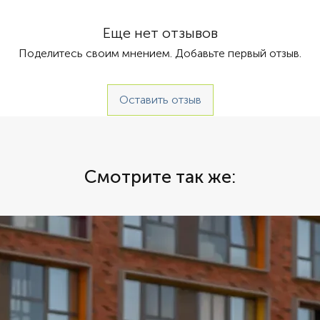
 Автомат
прекрас
«Прокат 
Еще нет отзывов
сервис 
Поделитесь своим мнением. Добавьте первый отзыв.
брониро
категор
прокати
Оставить отзыв
только 
аренда 
Дубай –
Цена ар
городу,
Смотрите так же:
распола
предлож
Дубае р
осущест
спорткар
цены на
каршери
возможн
владель
Каршери