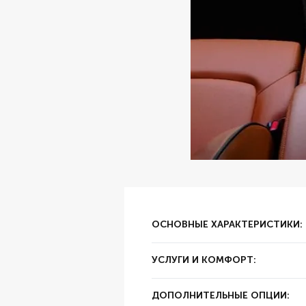
ОСНОВНЫЕ ХАРАКТЕРИСТИКИ:
✔ Тип аренды:
за сутки
УСЛУГИ И КОМФОРТ:
✔ Залог:
30000
✔ Суточный пробег:
250 км
✔ Цвет:
Черный
ДОПОЛНИТЕЛЬНЫЕ ОПЦИИ:
✔ Год выпуска:
2022