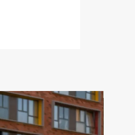
ное впечатление от поездок. 
авто Дубай в illi»-это удобный 
и надёжный партнёр в 
вании автомобилей разных 
ий. Вы всегда сможете 
ться на спорткаре и получить 
положительные эмоции. Прямая 
спорткаров от собственников 
отличная гарантия безопасности. 
енды и поездка по прекрасному 
 где впротивовес небоскребам 
гается пустыня, удивят вас своим 
ением. Аренда спорткара в 
азных марок и моделей 
вляется на час и сутки. «Аренда 
ЗА СУТКИ
а в illi Дубай» имеет лучшие 
 рынке проката спорткара. «Вип-
нг в Дубае»-еще одна 
ость почувствовать себя 
цем классных автомобилей. 
нг в Дубае для русскоговорящих 