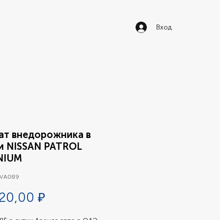
Вход
ат внедорожника в
и NISSAN PATROL
NIUM
 VA089
Цена
20,00 ₽