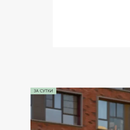
✔ Комплектация:
Кожаный Салон,
✔ Расход топлива:
2л
✔ Коробка передач:
Автомат
✔ Двигатель:
5.6 V8
✔ Мощность:
400 лс
ЗА СУТКИ