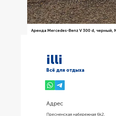
Аренда Mercedes-Benz V 300 d, черный,
Цена со скидкой
От
6 000,00 ₽
illi
Всё для отдыха
Адрес
Пресненская набережная 6k2,