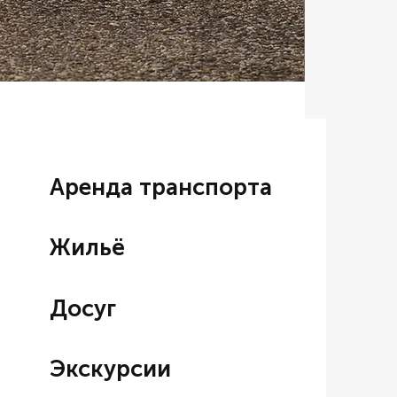
Аренда BM
Цена со ски
От
7 000,00
Аренда транспорта
Жильё
Досуг
Экскурсии