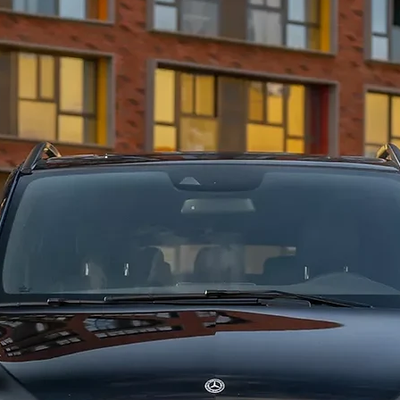
также о
элитных
замечат
досуга 
организ
спортка
брониров