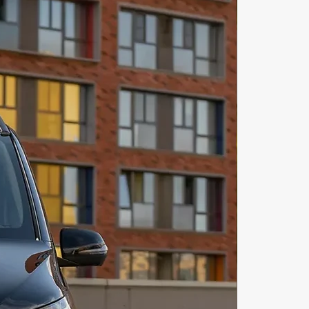
существляется. Каршеринг 
 машин Дубай 2022 - это 
ельная идея для проведения 
в Дубаи. В осуществлении и 
ации безопасной аренды 
ров в Дубаи поможет сервис по 
анию «illi».