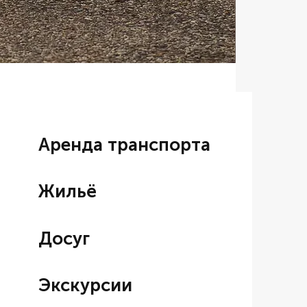
Аренда BM
Цена со ски
От
7 000,00
Аренда транспорта
Жильё
Досуг
Экскурсии