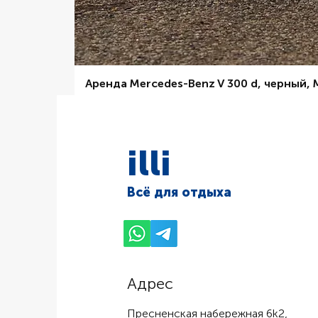
Аренда Mercedes-Benz V 300 d, черный,
Цена со скидкой
От
6 000,00 ₽
illi
Всё для отдыха
Адрес
Пресненская набережная 6k2,