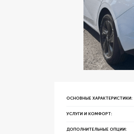
ОСНОВНЫЕ ХАРАКТЕРИСТИКИ:
✔ Тип аренды:
за сутки
УСЛУГИ И КОМФОРТ:
✔ Залог:
5000
✔ Суточный пробег:
250 км
✔ Цвет:
Белый
ДОПОЛНИТЕЛЬНЫЕ ОПЦИИ:
✔ Год выпуска:
2021