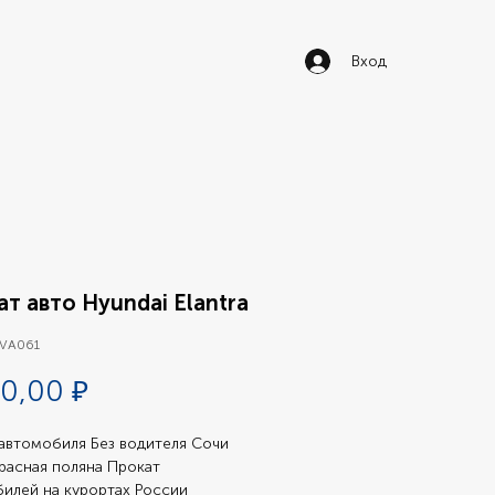
Вход
т авто Hyundai Elantra
 VA061
Цена
0,00 ₽
автомобиля Без водителя Сочи 
расная поляна Прокат 
илей на курортах России 