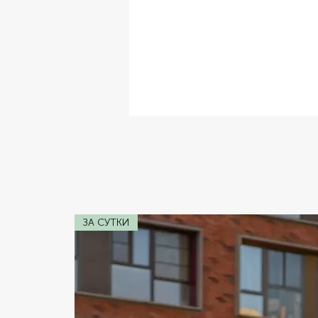
✔ Комплектация:
Велюровый сало
✔ Расход топлива:
5.3 л/100 км
✔ Коробка передач:
Автомат
✔ Двигатель:
1999 см3
✔ Мощность:
149 л/с
ЗА СУТКИ