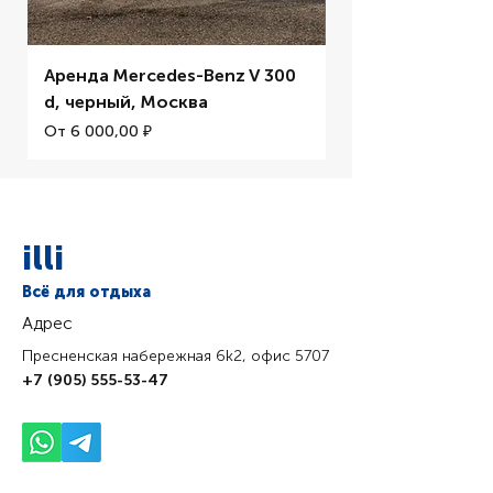
Аренда Mercedes-Benz V 300
Аренда BMW M5 
d, черный, Москва
Цена со скидкой
От
Цена со скидкой
От
6 000,00 ₽
illi
Всё для отдыха
Адрес
Пресненская набережная 6k2, офис 5707
+7 (905) 555-53-47