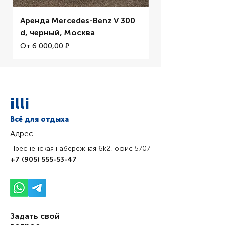
Аренда Mercedes-Benz V 300
Аренда BMW M5 
d, черный, Москва
Цена со скидкой
От
Цена со скидкой
От
6 000,00 ₽
illi
Всё для отдыха
Адрес
Пресненская набережная 6k2, офис 5707
+7 (905) 555-53-47
Задать свой