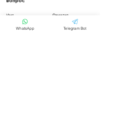
вопрос
Имя
Фамилия
WhatsApp
Telegram Bot
Email
Тема
Ваше сообщение....
Отправить