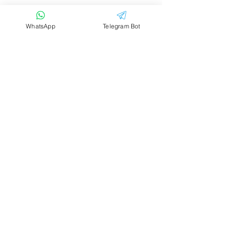
WhatsApp
Telegram Bot
Email
Тема
Ваше сообщение....
Отправить
Аренда транспорта
Жильё