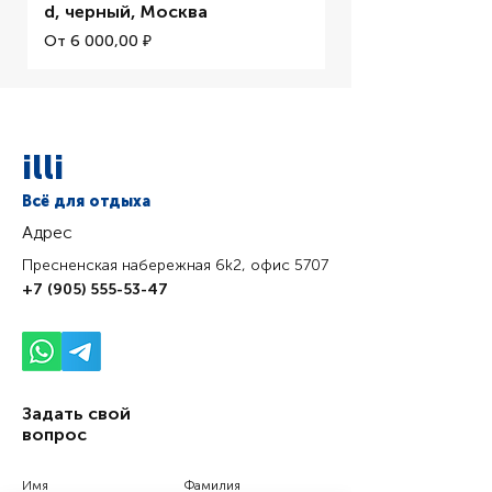
d, черный, Москва
Цена со скидкой
От
Цена со скидкой
От
6 000,00 ₽
illi
Всё для отдыха
Адрес
Пресненская набережная 6k2, офис 5707
+7 (905) 555-53-47
Задать свой
вопрос
Имя
Фамилия