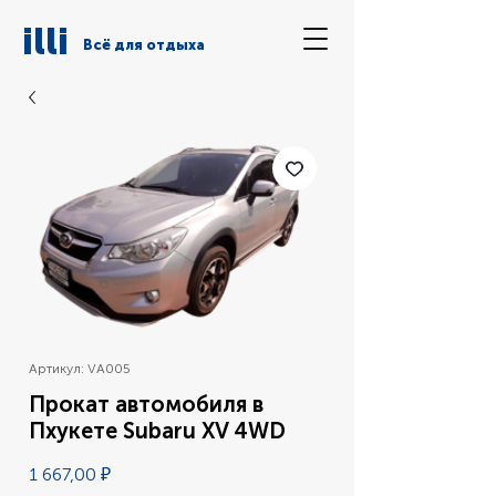
illi
Всё для отдыха
Артикул: VA005
Прокат автомобиля в
Пхукете Subaru XV 4WD
Цена
1 667,00 ₽