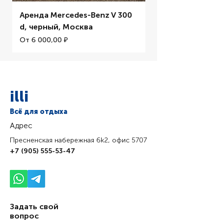
Аренда Mercedes-Benz V 300
Аренда BMW M5 
d, черный, Москва
Цена со скидкой
От
Цена со скидкой
От
6 000,00 ₽
illi
Всё для отдыха
Адрес
Пресненская набережная 6k2, офис 5707
+7 (905) 555-53-47
Задать свой
вопрос