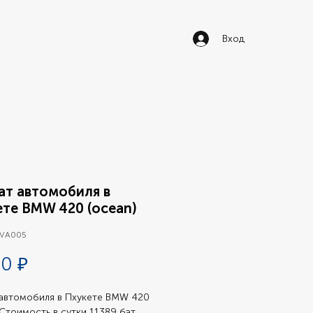
Вход
ат автомобиля в
ете BMW 420 (ocean)
 VA005
Цена
0 ₽
автомобиля в Пхукете BMW 420 
 Стоимость в сутки 11389 бат 