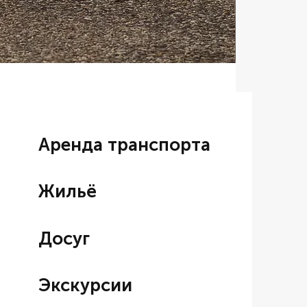
Аренда BM
Цена со ски
От
7 000,00
Аренда транспорта
Жильё
Досуг
Экскурсии