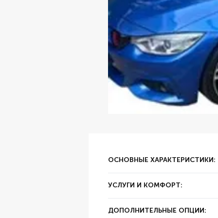
ОСНОВНЫЕ ХАРАКТЕРИСТИКИ:
✔ Тип аренды:
за сутки
УСЛУГИ И КОМФОРТ:
✔ Залог:
3000 AED
✔ Суточный пробег:
250 км
✔ Цвет:
Синий
ДОПОЛНИТЕЛЬНЫЕ ОПЦИИ:
✔ Год выпуска:
2012