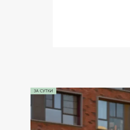
✔ Комплектация:
Автомат
✔ Расход топлива:
Расход: 10 л/1
✔ Коробка передач:
Автомат
✔ Двигатель:
Тип двигателя: Бенз
✔ Мощность:
140 ft
ЗА СУТКИ