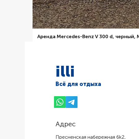
Аренда Mercedes-Benz V 300 d, черный,
Цена со скидкой
От
6 000,00 ₽
illi
Всё для отдыха
Адрес
Пресненская набережная 6k2,