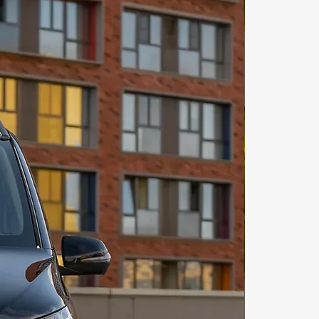
гии комфорта и безопасности, 
рые вы можете рассчитывать как 
ь, так и пассажир. От роскошных 
лов до инновационной 
ии управления мультимедийной 
й MBUX - каждая деталь 
иля спроектирована таким 
, чтобы гарантировать 
аемые впечатления от вождения.