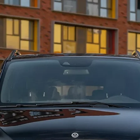
техноло
на кото
водител
материа
концепц
системо
автомоб
образом
незабыв