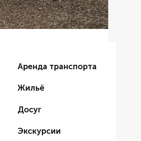
Аренда BM
Цена со ски
От
7 000,00
Аренда транспорта
Жильё
Досуг
Экскурсии