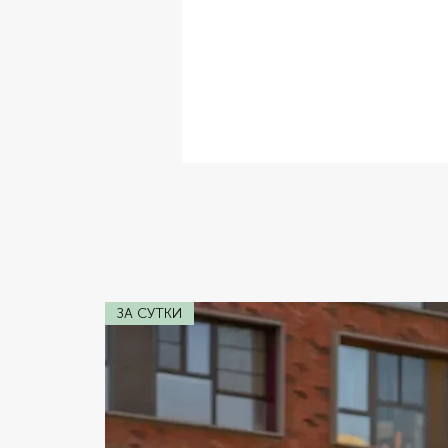
✔ Комплектация:
Кожаный Салон,
✔ Расход топлива:
W12 6.0
✔ Коробка передач:
Автомат
✔ Двигатель:
V8 4.4
✔ Мощность:
457 лс
ЗА СУТКИ