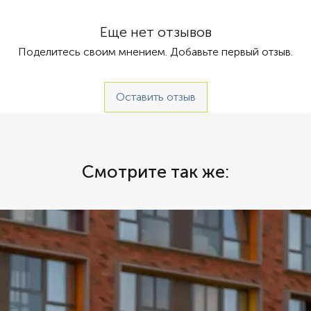
 Автомат
отлична
аренды 
Еще нет отзывов
городу,
Поделитесь своим мнением. Добавьте первый отзыв.
распола
предлож
Дубае р
Оставить отзыв
осущест
спорткар
цены на
каршери
возможн
Смотрите так же:
владель
Каршери
также о
элитных
замечат
досуга 
организ
спортка
брониро
салона 