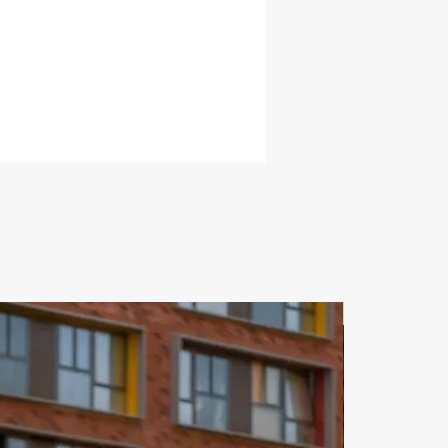
я гарантия безопасности. Цена 
и поездка по прекрасному 
 где впротивовес небоскребам 
гается пустыня, удивят вас своим 
ением. Аренда спорткара в 
азных марок и моделей 
вляется на час и сутки. «Аренда 
а в illi Дубай» имеет лучшие 
 рынке проката спорткара. «Вип-
нг в Дубае»-еще одна 
ость почувствовать себя 
цем классных автомобилей. 
нг в Дубае для русскоговорящих 
существляется. Каршеринг 
 машин Дубай 2022 - это 
ЗА СУТКИ
ельная идея для проведения 
в Дубаи. В осуществлении и 
ации безопасной аренды 
ров в Дубаи поможет сервис по 
ванию «illi». В основе нового 
S-класса лежат уникальные 