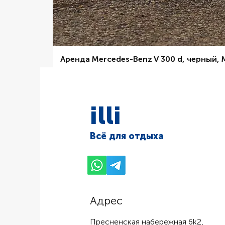
Аренда Mercedes-Benz V 300 d, черный,
Цена со скидкой
От
6 000,00 ₽
illi
Всё для отдыха
Адрес
Пресненская набережная 6k2,