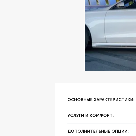
ОСНОВНЫЕ ХАРАКТЕРИСТИКИ:
✔ Тип аренды:
за сутки
УСЛУГИ И КОМФОРТ:
✔ Залог:
30000
✔ Суточный пробег:
250 км
✔ Цвет:
Белый
ДОПОЛНИТЕЛЬНЫЕ ОПЦИИ:
✔ Год выпуска:
2021