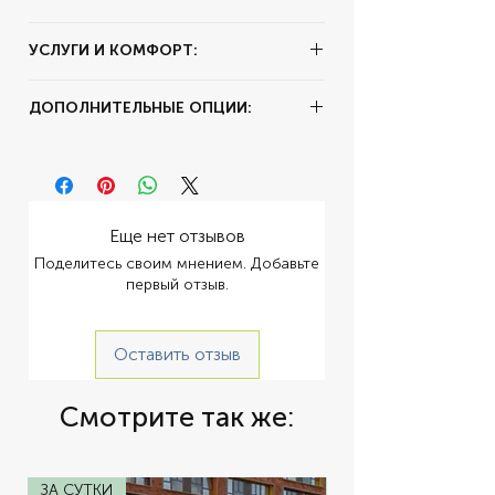
✔ Тип аренды:
за час
УСЛУГИ И КОМФОРТ:
✔ Залог:
30000
✔ Суточный пробег:
250 км
✔ Цвет:
Красный
ДОПОЛНИТЕЛЬНЫЕ ОПЦИИ:
✔ Комплектация:
Кожаный Салон,
Автомат
✔ Коробка передач:
Автомат
Еще нет отзывов
Поделитесь своим мнением. Добавьте
первый отзыв.
Оставить отзыв
Смотрите так же:
ЗА СУТКИ
ЗА СУТКИ