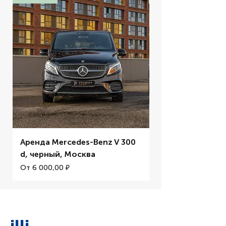
Аренда Mercedes-Benz V 300
Аренда BMW M5 
d, черный, Москва
Цена со скидкой
От
Цена со скидкой
От
6 000,00 ₽