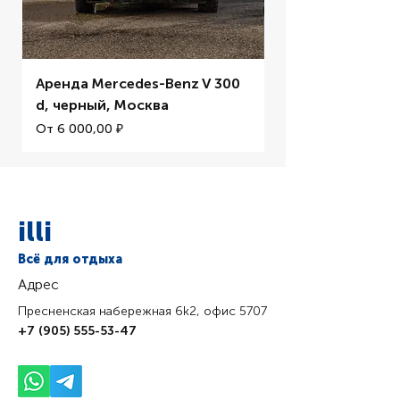
Аренда Mercedes-Benz V 300
Аренда BMW M5 
d, черный, Москва
Цена со скидкой
От
Цена со скидкой
От
6 000,00 ₽
illi
Всё для отдыха
Адрес
Пресненская набережная 6k2, офис 5707
+7 (905) 555-53-47