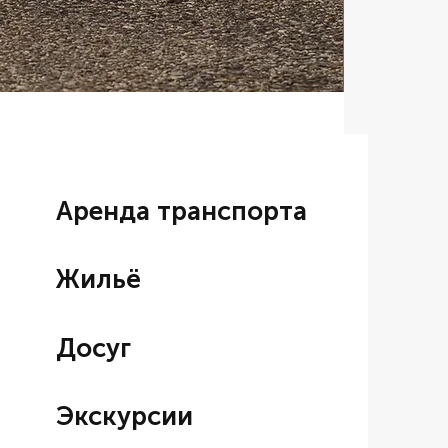
Аренда BM
Цена со ски
От
7 000,00
Аренда транспорта
Жильё
Досуг
Экскурсии