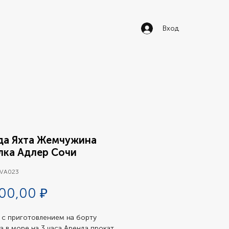
Вход
да Яхта Жемчужина
лка Адлер Сочи
 VA023
Цена
00,00 ₽
 с приготовлением на борту 
а в море на 3 часа Аренда прокат 