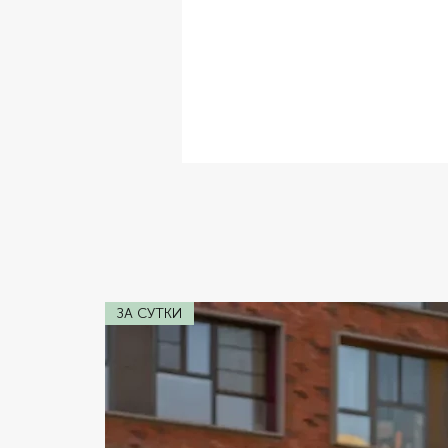
✔ Комплектация:
Кожаный Салон,
✔ Расход топлива:
8.9 л.
✔ Коробка передач:
Автомат
✔ Двигатель:
4.0 л
✔ Мощность:
333 л.с.
ЗА СУТКИ