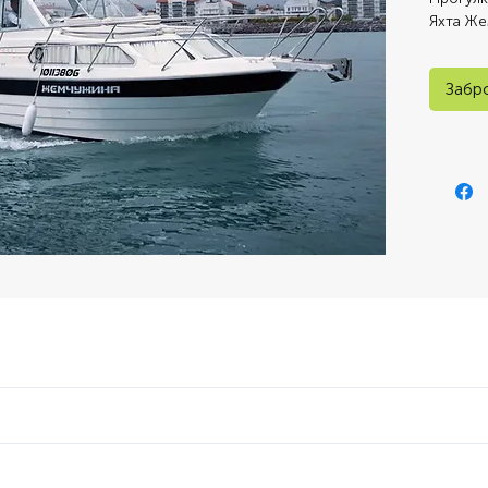
Яхта Же
Рыбалка
Прогулк
Забр
Продолж