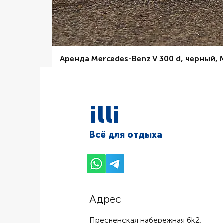
Аренда Mercedes-Benz V 300 d, черный,
Цена со скидкой
От
6 000,00 ₽
illi
Всё для отдыха
Адрес
Пресненская набережная 6k2,