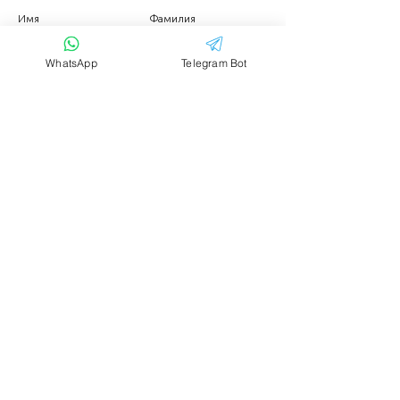
Имя
Фамилия
WhatsApp
Telegram Bot
Email
Тема
Ваше сообщение....
Отправить
Аренда транспорта