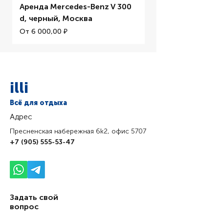
Аренда Mercedes-Benz V 300
Аренда BMW M5 
d, черный, Москва
Цена со скидкой
От
Цена со скидкой
От
6 000,00 ₽
illi
Всё для отдыха
Адрес
Пресненская набережная 6k2, офис 5707
+7 (905) 555-53-47
Задать свой
вопрос