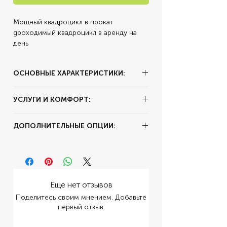
Мощный квадроцикл в прокат
gроходимый квадроцикл в аренду на
день
ОСНОВНЫЕ ХАРАКТЕРИСТИКИ:
✔ Тип аренды:
за час
УСЛУГИ И КОМФОРТ:
✔ Залог:
30000
✔ Суточный пробег:
250 км
✔ Цвет:
Красный
ДОПОЛНИТЕЛЬНЫЕ ОПЦИИ:
✔ Комплектация:
Кожаный Салон
✔ Коробка передач:
Автомат
✔ Мощность:
650 л.с.
Еще нет отзывов
Поделитесь своим мнением. Добавьте
первый отзыв.