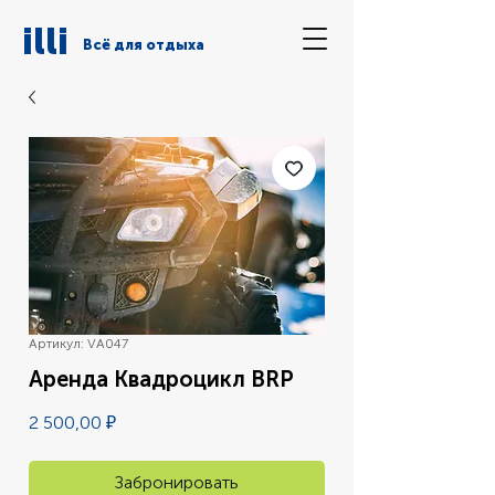
illi
Всё для отдыха
Артикул: VA047
Аренда Квадроцикл BRP
Цена
2 500,00 ₽
Забронировать