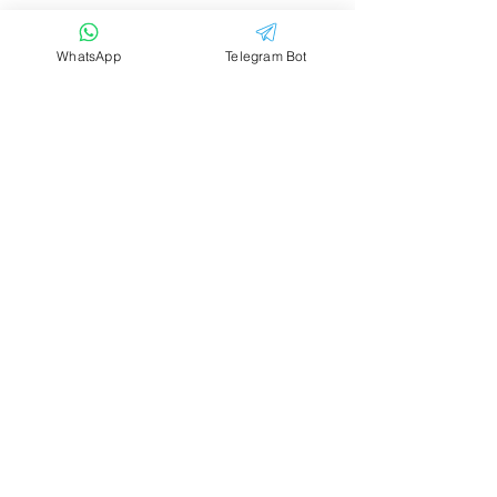
WhatsApp
Telegram Bot
Email
Тема
Ваше сообщение....
Отправить
Аренда транспорта
Жильё