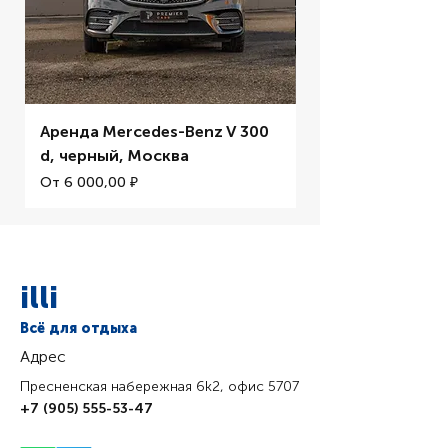
Аренда Mercedes-Benz V 300
Аренда BMW M5 
d, черный, Москва
Цена со скидкой
От
Цена со скидкой
От
6 000,00 ₽
illi
Всё для отдыха
Адрес
Пресненская набережная 6k2, офис 5707
+7 (905) 555-53-47