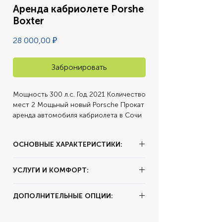
Аренда кабриолете Porshe
Boxter
Цена
28 000,00 ₽
Забронировать
Мощность 300 л.с. Год 2021 Количество 
мест 2 Мощьный новый Porsche Прокат 
аренда автомобиля кабриолета в Сочи
ОСНОВНЫЕ ХАРАКТЕРИСТИКИ:
✔ Тип аренды:
за сутки
УСЛУГИ И КОМФОРТ:
✔ Залог:
30.000 рублей
✔ Суточный пробег:
250 км
✔ Цвет:
Зеленый
ДОПОЛНИТЕЛЬНЫЕ ОПЦИИ:
✔ Комплектация:
Кожаный Салон,
Кабриолет мягкая крыша
✔ Мощность:
300 л.с.
✔ Коробка передач:
Автомат