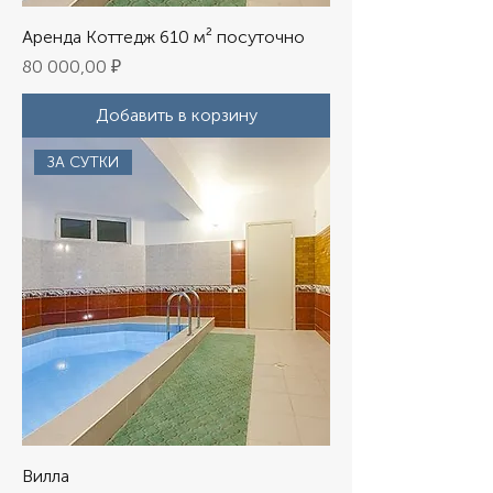
Аренда Коттедж 610 м² посуточно
Цена
80 000,00 ₽
Добавить в корзину
ЗА СУТКИ
Вилла