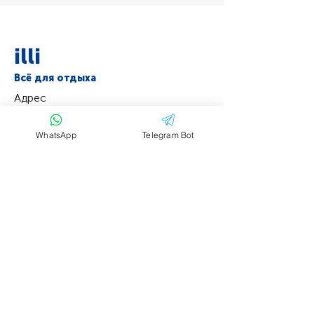
illi
Всё для отдыха
Адрес
Пресненская набережная 6k2, офис 5707
+7 (905) 555-53-47
WhatsApp
Telegram Bot
Задать свой
вопрос
Имя
Фамилия
Email
Тема