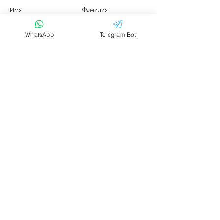
Имя
Фамилия
WhatsApp
Telegram Bot
Email
Тема
Ваше сообщение....
Отправить
Аренда транспорта