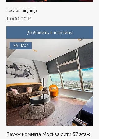
тестзшзщшщз
Цена
1 000,00 ₽
Добавить в корзину
ЗА ЧАС
Лаунж комната Москва сити 57 этаж