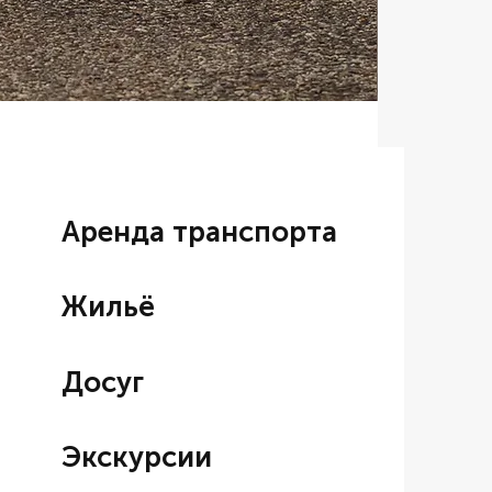
Аренда BM
Цена со ски
От
7 000,00
Аренда транспорта
Жильё
Досуг
Экскурсии