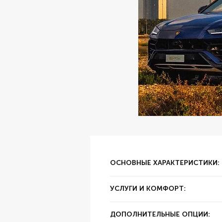
ОСНОВНЫЕ ХАРАКТЕРИСТИКИ:
✔ Залог:
30000
УСЛУГИ И КОМФОРТ:
✔ Суточный пробег:
250 км
✔ Цвет:
Белый
ДОПОЛНИТЕЛЬНЫЕ ОПЦИИ:
✔ Год выпуска:
2013