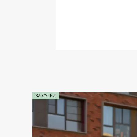
✔ Комплектация:
Кожаный Салон,
✔ Расход топлива:
2л
✔ Коробка передач:
Автомат
✔ Двигатель:
Янмар 20 л/с дизель.
✔ Мощность:
760 лc
ЗА СУТКИ