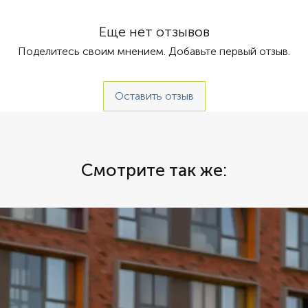
 Автомат, Кабриолет мягкая крыша
свое вр
автомоб
Еще нет отзывов
комфорт
Поделитесь своим мнением. Добавьте первый отзыв.
Почувст
внедоро
комфорт
Оставить отзыв
Предста
свое вр
автомоб
комфорт
Видеопр
Смотрите так же:
Скачайт
автомоб
бесплат
автомоб
выбирае
телефон
аренды 
оформля
Передач
место и