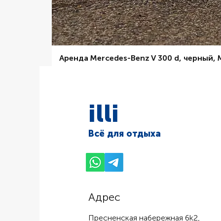
Аренда Mercedes-Benz V 300 d, черный,
Цена со скидкой
От
6 000,00 ₽
illi
Всё для отдыха
Адрес
Пресненская набережная 6k2,