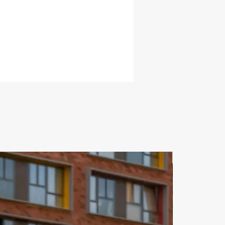
емя эффективней. VIP 
или Для ценителей настоящего 
а. Аренда спорткаров 
вуйте скорость! Аренда 
жников Для дальних и 
ных поездок. 
вительский класс Используйте 
емя эффективней. VIP 
или Для ценителей настоящего 
а. Модели автомобилей 
езентация нашего автопарка 
е прайс-лист на наши 
или и получите в подарок 
ную фотосессию Этапы аренды 
иля 1 Выбор автомобиля Вы 
ЗА СУТКИ
те машину. Заказываете ее по 
у или на сайте 2 Оформление 
Мы уточняем данные и 
ем пакет документов 3 
а автомобиля Согласовываем 
 время подачи, получения 