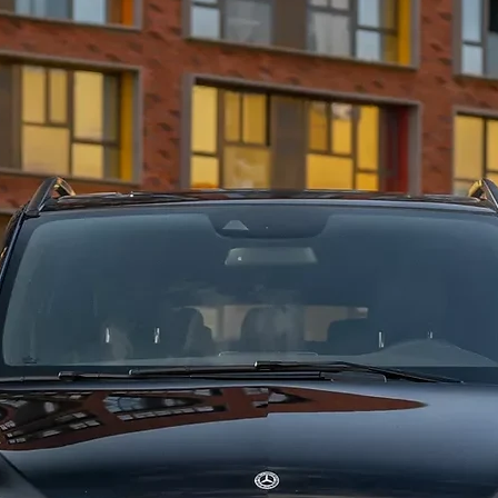
автомоб
Возвращ
Также в
автомоб