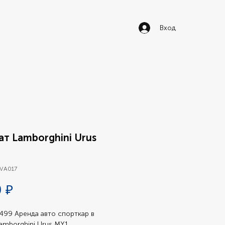
Вход
т Lamborghini Urus
 VA017
Цена
 ₽
499 Аренда авто спорткар в 
amborghini Urus MY1 