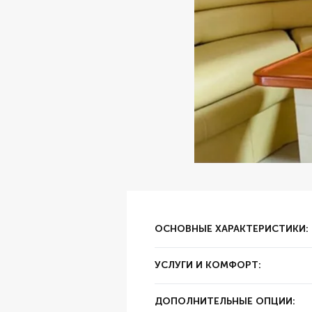
ОСНОВНЫЕ ХАРАКТЕРИСТИКИ:
✔ Тип аренды:
за час
УСЛУГИ И КОМФОРТ:
✔ Залог:
30000
✔ Суточный пробег:
250 км
✔ Цвет:
Белый
ДОПОЛНИТЕЛЬНЫЕ ОПЦИИ:
✔ Год выпуска:
2022