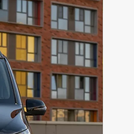
Прогулка на яхте дубай подарит 
ероятные впечатления. Яхта дубай 
ступна всем. Купить яхту в дубае 
ожно. Экскурсии на яхте дубай-
я возможность приятно провести 
Снять яхту в дубае можно на 
рок. Мега яхта дубай Яхт клуб 
икарное место для проведения 
досуга в Дубае! Яхта дубай фото 
авит все условия для 
ительного просмотра для 
вания яхты. Сколько стоит яхта в 
Это все зависит от вашего 
и предпочтений. Аренда яхты в 
ена может быть разной. Прогулка 
 дубай марина оставит самые 
и шикарные впечатления от 
. Аренда яхты дубай марина-
к для любителей морского 
 Покататься на яхте дубай можно 
 время. Вечеринка на яхте дубай 
ыть тематической. Ужин на яхте 