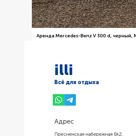
Аренда Mercedes-Benz V 300 d, черный,
Цена со скидкой
От
6 000,00 ₽
illi
Всё для отдыха
Адрес
Пресненская набережная 6k2,