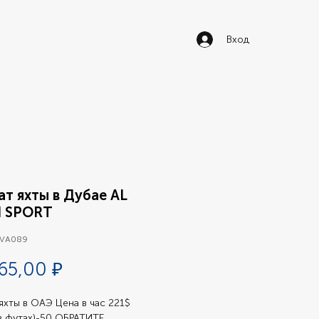
Вход
т яхты в Дубае AL
I SPORT
 VA089
Цена
65,00 ₽
яхты в ОАЭ Цена в час 221$ 
в футах)-50 ОБРАТИТЕ 