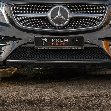
в дубае
воспоми
яхты ду
маркетпл
дубае м
яхте в 
отметит
на всю 
марина-
и своих
супер в
отдыха!
марина 
цена в 
яхты. З
каждый и
Свадьба
яркие в
масштаб
жизни м
яхте бу