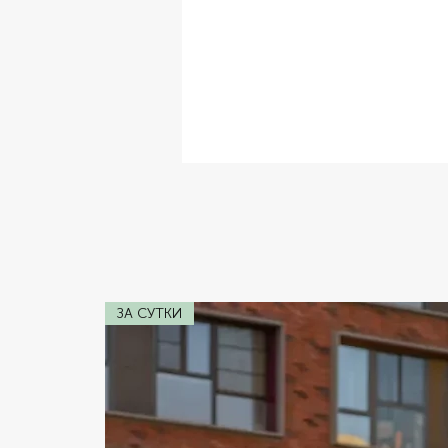
✔ Комплектация:
Кожаный Салон,
✔ Расход топлива:
W12 6.0
✔ Коробка передач:
Автомат
✔ Двигатель:
3.0 V6
✔ Мощность:
510 HP
ЗА СУТКИ