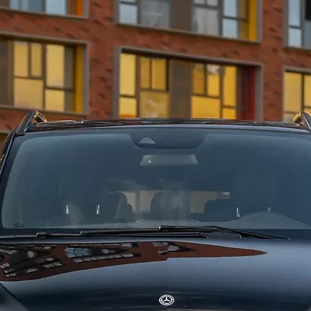
город. 
вам нев
цена до
также м
отлична
время! 
любой с
дубай-ш
своего 
предост
предвар
брониро
дубае? 
выбора 
дубае ц
на яхте
сочные 
поездки
праздни
отдыха!
в любое
может б