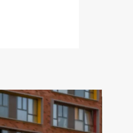
ристиками. Аренда яхты в Дубай 
позволяет вам спланировать свой 
нный маршрут и насладиться 
ными видами Дубая. Спортивная 
al Al Shali обеспечивает плавный 
е при высоких волнах, поэтому 
же отлично подходит для 
. На яхте есть 2 двухместные 
просторный салон, камбуз, туалет 
На втором этаже, флайбридже, 
ся пост управления, стол и 
диваны для отдыха на свежем 
. Каждая деталь продумана для 
омфортной прогулки. Вы можете 
ать яхту на любое количество 
ЗА СУТКИ
и дней. Цена яхта дубай вас 
 удивит в медународном 
ейсе развлечения и отдыха «illi». 
яхты в дубае удивит вас своим 
разием выбора. Дубай марина 
кроет вам прекрасный вид на 