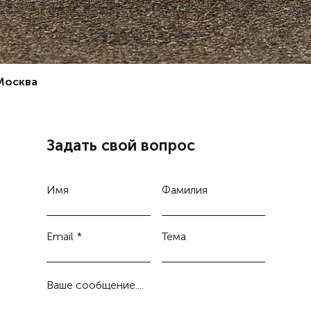
любител
прогулк
приятны
влюблен
также д
 Москва
дубае ц
Лакшери
любител
дубае д
в дубае
Задать свой вопрос
возможн
разлвече
дубае н
Имя
Фамилия
вид брон
Email
Тема
Ваше сообщение....