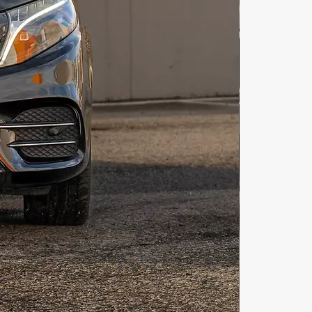
 может стать потрясающим 
нанием для туристов. Прокат 
бай можно совершить в 
ейсе «illi». Арендовать яхту в 
ожет каждый! День рождения на 
дубае-прекрасная возможность 
ь свой праздник и запомнить его 
жизнь! Ужин на яхте дубай 
отличный повод порадовать себя 
 близких! Катание на яхте дубай-
озможность для прекрасного 
 Снять яхту в дубае цена Дубай 
яхт клуб Аренда яхты в дубае 
сутки зависит от вашего выбора 
абронировать яхту в дубае может 
з вас в маркетплейсе «illi». 
 на яхте в дубае оставит самые 
печатления от такого 
ного и главного события в 
олодоженов. Рыбалка в дубае на 
дет приятным бонусом для 