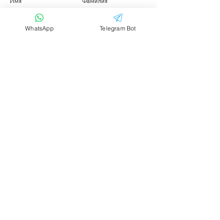
Имя
Фамилия
WhatsApp
Telegram Bot
Email
Тема
Ваше сообщение....
Отправить
Аренда транспорта