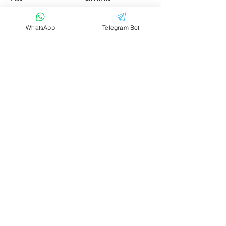
WhatsApp
Telegram Bot
Email
Тема
Ваше сообщение....
Отправить
Аренда транспорта