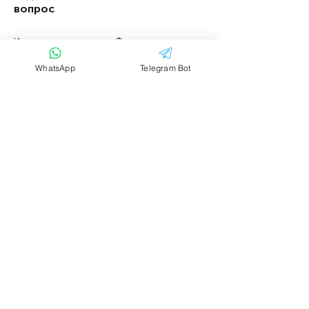
вопрос
Имя
Фамилия
WhatsApp
Telegram Bot
Email
Тема
Ваше сообщение....
Отправить