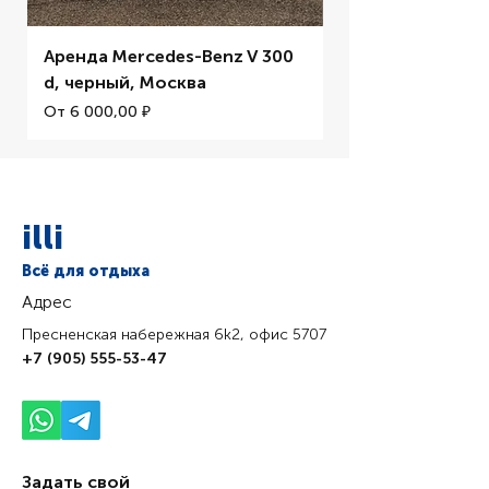
Аренда Mercedes-Benz V 300
Аренда BMW M5 
d, черный, Москва
Цена со скидкой
От
Цена со скидкой
От
6 000,00 ₽
illi
Всё для отдыха
Адрес
Пресненская набережная 6k2, офис 5707
+7 (905) 555-53-47
Задать свой