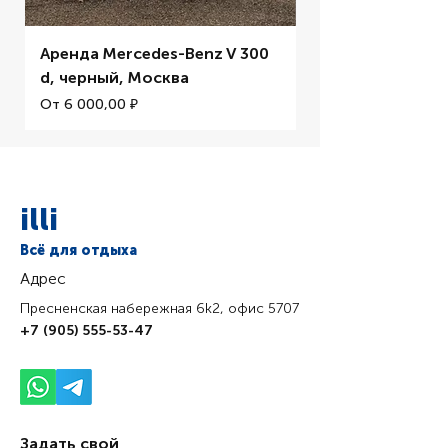
Аренда Mercedes-Benz V 300
Аренда BMW M5 
d, черный, Москва
Цена со скидкой
От
Цена со скидкой
От
6 000,00 ₽
illi
Всё для отдыха
Адрес
Пресненская набережная 6k2, офис 5707
+7 (905) 555-53-47
Задать свой