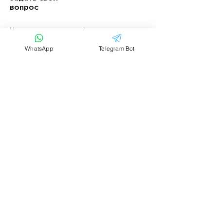
вопрос
Имя
Фамилия
WhatsApp
Telegram Bot
Email
Тема
Ваше сообщение....
Отправить