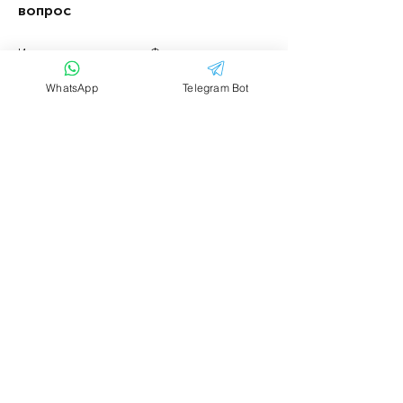
вопрос
Имя
Фамилия
WhatsApp
Telegram Bot
Email
Тема
Ваше сообщение....
Отправить