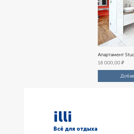
Апартамент Stu
Цена
18 000,00 ₽
Добав
illi
Всё для отдыха