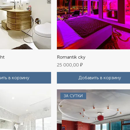
ght
Romantik cky
Цена
25 000,00 ₽
ить в корзину
Добавить в корзину
ЗА СУТКИ