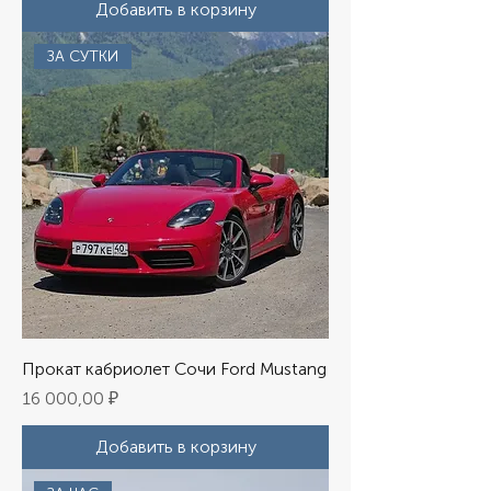
Добавить в корзину
ЗА СУТКИ
Прокат кабриолет Сочи Ford Mustang
Цена
16 000,00 ₽
Добавить в корзину