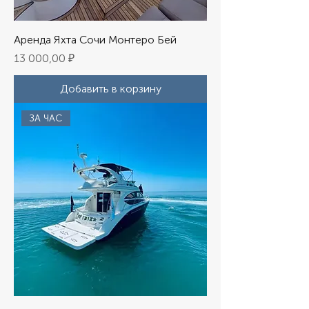
Аренда Яхта Сочи Монтеро Бей
Цена
13 000,00 ₽
Добавить в корзину
ЗА ЧАС